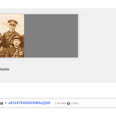
ltable
ce
a011479300826W4qQD0
1 résultat
(1ms)