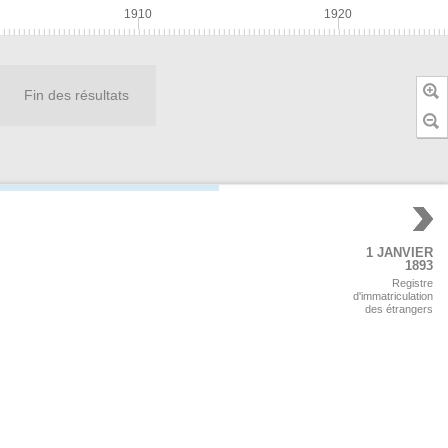
1910
1920
Fin des résultats
1 JANVIER
1893
Registre
d'immatriculation
des étrangers