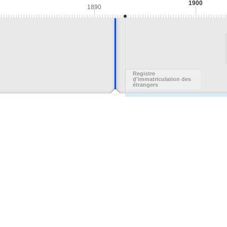
1900
1890
Registre
d'immatriculation des
étrangers