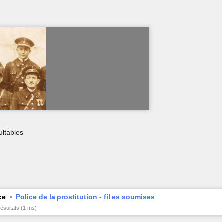
ultables
ce
Police de la prostitution - filles soumises
résultats (1 ms)