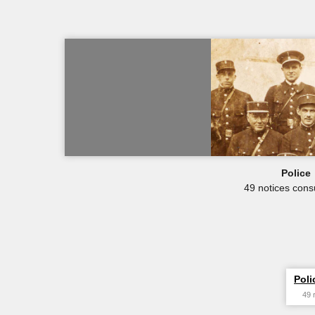
Police
49 notices cons
Poli
49 