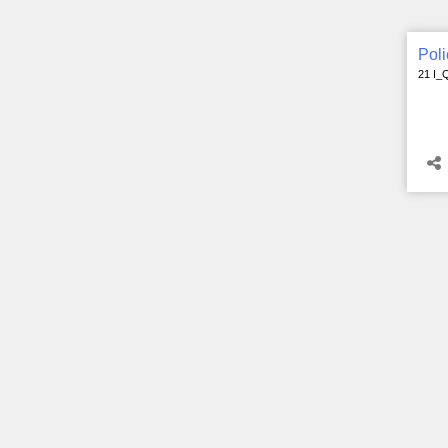
Poli
21 I_