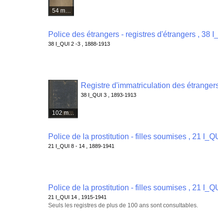
54 médias
Police des étrangers - registres d'étrangers , 38 I
38 I_QUI 2 -3 , 1888-1913
Registre d'immatriculation des étrangers
38 I_QUI 3 , 1893-1913
102 médias
Police de la prostitution - filles soumises , 21 I_Q
21 I_QUI 8 - 14 , 1889-1941
Police de la prostitution - filles soumises , 21 I_Q
21 I_QUI 14 , 1915-1941
Seuls les registres de plus de 100 ans sont consultables.