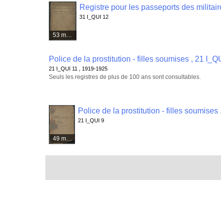
Registre pour les passeports des militai
31 I_QUI 12
53 médias
Police de la prostitution - filles soumises , 21 I_Q
21 I_QUI 11 , 1919-1925
Seuls les registres de plus de 100 ans sont consultables.
Police de la prostitution - filles soumises
21 I_QUI 9
49 médias