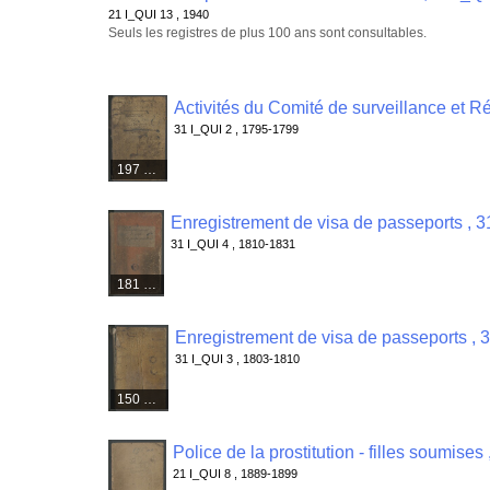
21 I_QUI 13 , 1940
Seuls les registres de plus 100 ans sont consultables.
31 I_QUI 2 , 1795-1799
197 médias
Enregistrement de visa de passeports , 3
31 I_QUI 4 , 1810-1831
181 médias
Enregistrement de visa de passeports , 
31 I_QUI 3 , 1803-1810
150 médias
Police de la prostitution - filles soumises
21 I_QUI 8 , 1889-1899