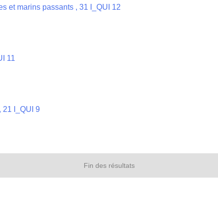
res et marins passants , 31 I_QUI 12
UI 11
 , 21 I_QUI 9
Fin des résultats