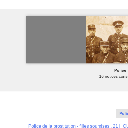
Police
16 notices cons
Poli
Police de la prostitution - filles soumises , 21 I_Q