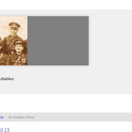
ultables
ce
16 résultats (5ms)
UI 13