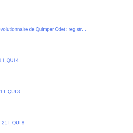
Activités du Comité de surveillance et Révolutionnaire de Quimper Odet : registre de contrôle des passeports , 31 I_QUI 2
1 I_QUI 4
31 I_QUI 3
 , 21 I_QUI 8