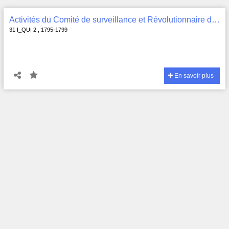
Activités du Comité de surveillance et Révolutionnaire de Quimper Odet : registre de contrôle des passeports , 31 I_QUI 2
31 I_QUI 2 , 1795-1799
En savoir plus