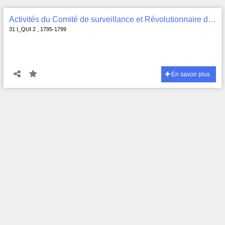
Activités du Comité de surveillance et Révolutionnaire de Quimper Odet : registre de contrôle des passeports , 31 I_QUI 2
31 I_QUI 2 , 1795-1799
En savoir plus