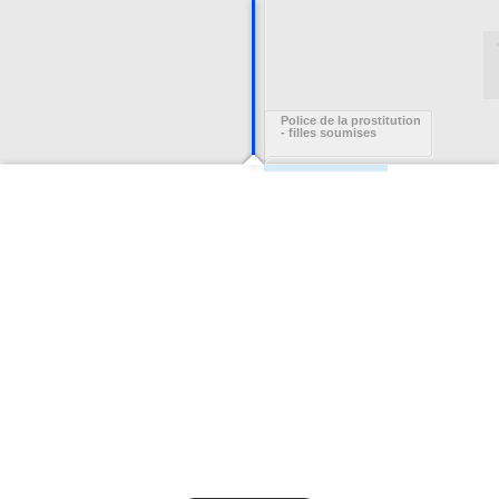
Police de la prostitution
- filles soumises