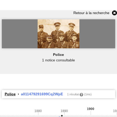
Retour à la recherche
Police
1 notice consultable
Police
a011479291699Cq2WpE
1 résultat
(1ms)
1900
1880
1890
19