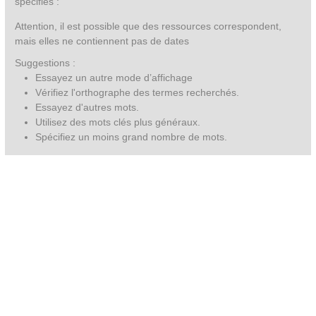
spécifiés :
Attention, il est possible que des ressources correspondent,
mais elles ne contiennent pas de dates
Suggestions :
Essayez un autre mode d’affichage
Vérifiez l'orthographe des termes recherchés.
Essayez d'autres mots.
Utilisez des mots clés plus généraux.
Spécifiez un moins grand nombre de mots.