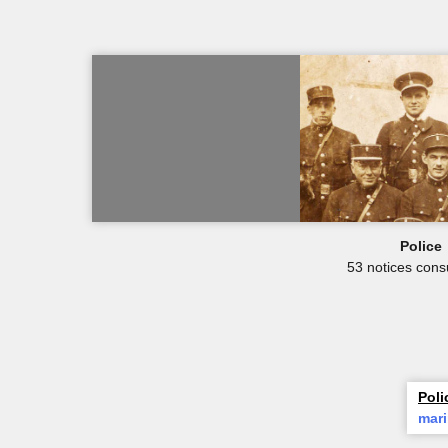
Police
53 notices cons
Poli
mar