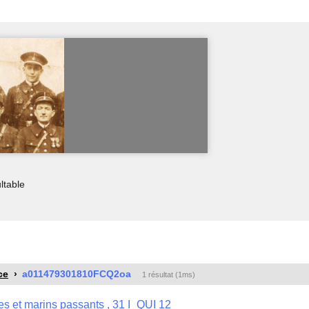
ltable
ce
a011479301810FCQ2oa
1 résultat (1ms)
res et marins passants , 31 I_QUI 12