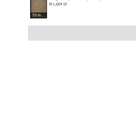
31 I_QUI 12
53 médias