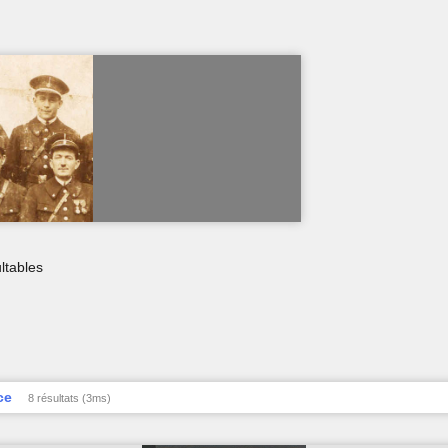
ltables
ce
8 résultats (3ms)