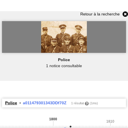
Retour à la recherche
Police
1 notice consultable
Police
a011479301343DDf70Z
1 résultat
(1ms)
1800
1810