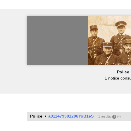
Police
1 notice consu
Police
a011479301206YoB1eS
1 résultat
(-)