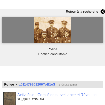
Retour à la recherche
Police
1 notice consultable
Police
a011479301206YoB1eS
1 résultat (1ms)
Activités du Comité de surveillance et Révolutionnaire de Quimper Odet : registre de contrôle des passeports , 31 I_QUI 2
31 I_QUI 2 , 1795-1799