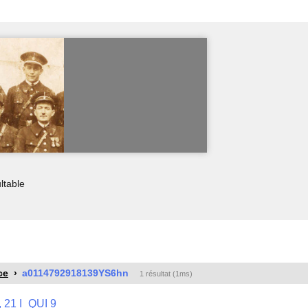
ltable
ce
a0114792918139YS6hn
1 résultat (1ms)
 , 21 I_QUI 9