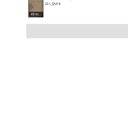
21 I_QUI 9
49 médias