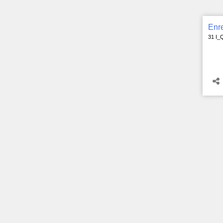
Enre
31 I_