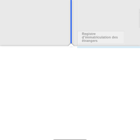
Registre
d'immatriculation des
étrangers