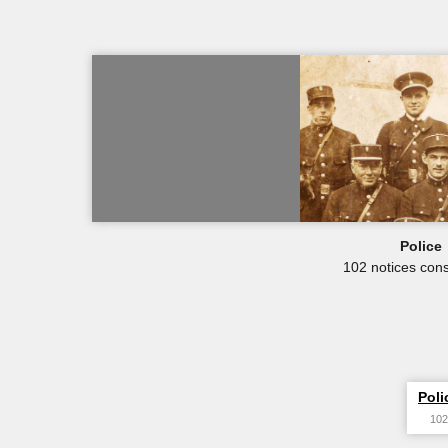
Police
102 notices cons
Poli
102