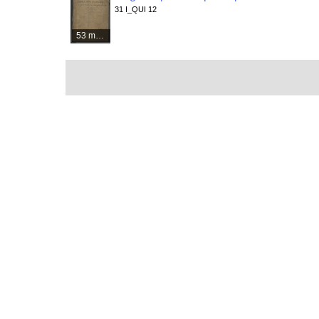
31 I_QUI 12
53 médias