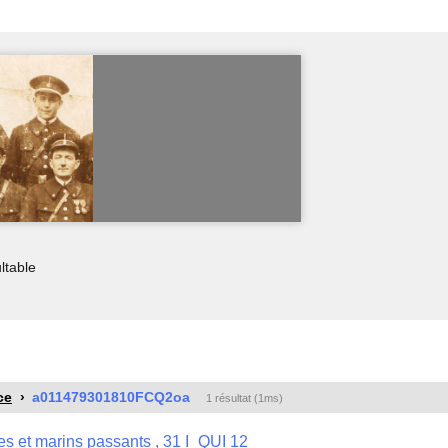
ltable
ce
a011479301810FCQ2oa
1 résultat (1ms)
res et marins passants , 31 I_QUI 12