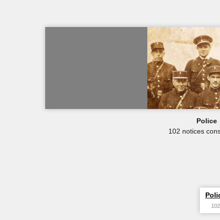
Police
102 notices cons
Poli
102