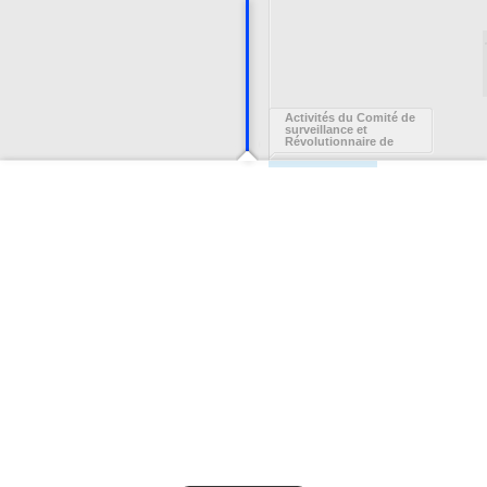
Activités du Comité de
surveillance et
Révolutionnaire de
Quimper Odet : registre
de contrôle des
passeports