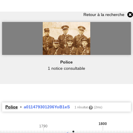
Retour à la recherche
Police
1 notice consultable
Police
a011479301206YoB1eS
1 résultat
(2ms)
1800
1790