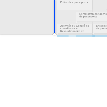
Police des passeports
Enregistrement de vis
de passeports
Activités du Comité de
Enregist
surveillance et
de pass
Révolutionnaire de
Quimper Odet : registre
de contrôle des
passeports