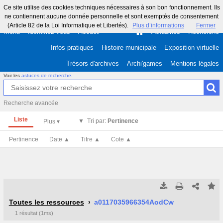
Ce site utilise des cookies techniques nécessaires à son bon fonctionnement. Ils
ne contiennent aucune donnée personnelle et sont exemptés de consentement
(Article 82 de la Loi Informatique et Libertés).
Plus d’informations
Fermer
Menu
Identifiez-vous
Accueil
Actualités
Recherche
Infos pratiques
Histoire municipale
Exposition virtuelle
Trésors d'archives
Archi'games
Mentions légales
Voir les
astuces de recherche
.
Recherche avancée
Liste
Tri par:
Pertinence
Pertinence
Date ▲
Titre ▲
Cote ▲
Tous les résultats
Tous les résultats
(Max 250)
(Max 500)
Toutes les ressources
a0117035966354AodCw
1 résultat (1ms)
Cette page
Cette page