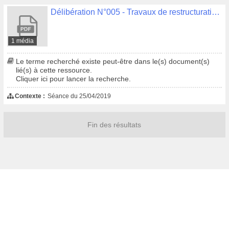
Délibération N°005 - Travaux de restructuration de l'école Stang Ar C'Hoat - lot 8 - Realu - Protocole transactionnel
1 média
Le terme recherché existe peut-être dans le(s) document(s)
lié(s) à cette ressource.
Cliquer ici pour lancer la recherche.
Contexte :
Séance du 25/04/2019
Fin des résultats