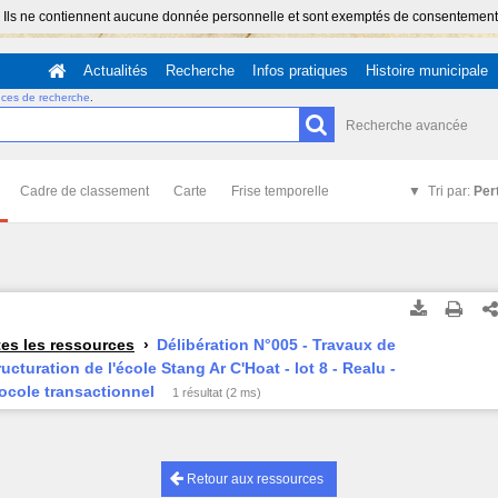
 Ils ne contiennent aucune donnée personnelle et sont exemptés de consentement (Ar
Actualités
Recherche
Infos pratiques
Histoire municipale
uces de recherche
.
Recherche avancée
Cadre de classement
Carte
Frise temporelle
Tri par:
Per
es les ressources
Délibération N°005 - Travaux de
ructuration de l'école Stang Ar C'Hoat - lot 8 - Realu -
ocole transactionnel
1 résultat (2 ms)
Retour aux ressources