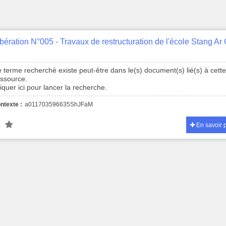
 terme recherché existe peut-être dans le(s) document(s) lié(s) à cett
essource.
iquer ici pour lancer la recherche.
ntexte :
a011703596635ShJFaM
En savoir 