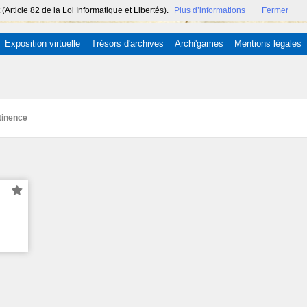
ticle 82 de la Loi Informatique et Libertés).
Plus d’informations
Fermer
Exposition virtuelle
Trésors d'archives
Archi'games
Mentions légales
tinence