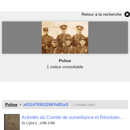
Retour à la recherche
Police
1 notice consultable
Police
a011479301206YoB1eS
1 résultat (1ms)
Activités du Comité de surveillance et Révolutionnaire de Quimper Odet : registre de contrôle des passeports , 31 I_QUI 2
31 I_QUI 2 , 1795-1799