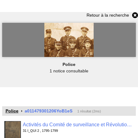
Retour à la recherche
Police
1 notice consultable
Police
a011479301206YoB1eS
1 résultat (2ms)
Activités du Comité de surveillance et Révolutionnaire de Quimper Odet : registre de contrôle des passeports , 31 I_QUI 2
31 I_QUI 2 , 1795-1799