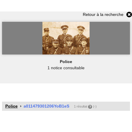
Retour à la recherche
Police
1 notice consultable
Police
a011479301206YoB1eS
1 résultat
(-)