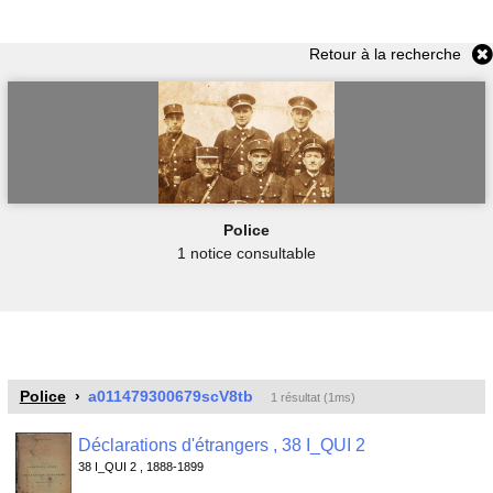
Retour à la recherche
Police
1 notice consultable
Police
a011479300679scV8tb
1 résultat (1ms)
Déclarations d'étrangers , 38 I_QUI 2
38 I_QUI 2 , 1888-1899