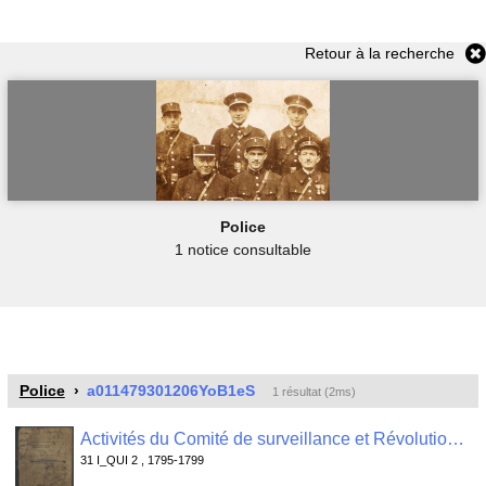
Retour à la recherche
Police
1 notice consultable
Police
a011479301206YoB1eS
1 résultat (2ms)
Activités du Comité de surveillance et Révolutionnaire de Quimper Odet : registre de contrôle des passeports , 31 I_QUI 2
31 I_QUI 2 , 1795-1799