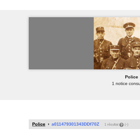
Police
1 notice consu
Police
a011479301343DDf70Z
1 résultat
(-)