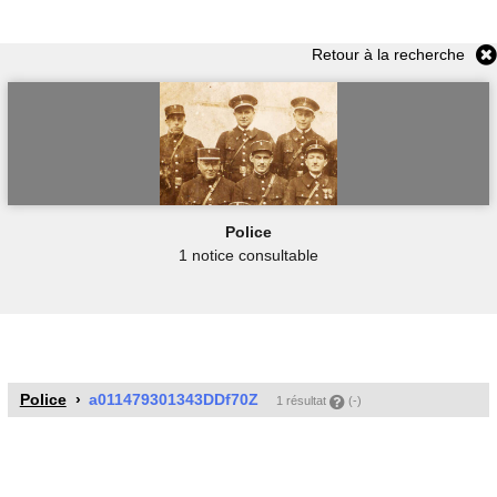
Retour à la recherche
Police
1 notice consultable
Police
a011479301343DDf70Z
1 résultat
(-)