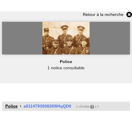
Retour à la recherche
Police
1 notice consultable
Police
a011479300826W4qQD0
1 résultat
(-)