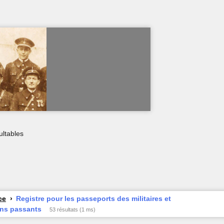
ultables
ce
Registre pour les passeports des militaires et
ins passants
53 résultats (1 ms)