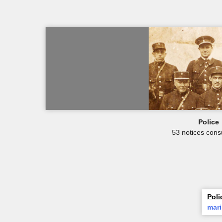
Police
53 notices cons
Poli
mar