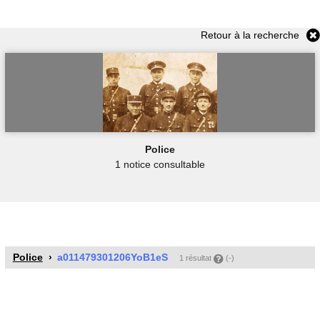
Retour à la recherche
Police
1 notice consultable
Police
a011479301206YoB1eS
1 résultat
(-)