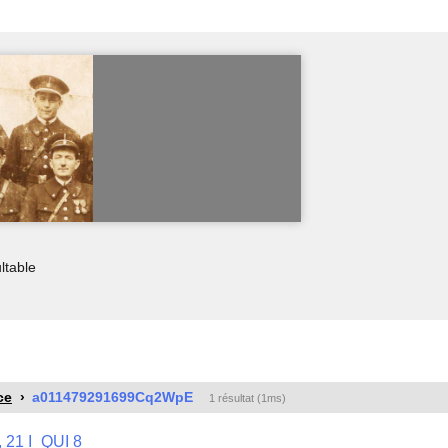
ltable
ce
a011479291699Cq2WpE
1 résultat (1ms)
 , 21 I_QUI 8