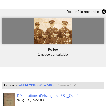
Retour à la recherche
Police
1 notice consultable
Police
a011479300679scV8tb
1 résultat (1ms)
Déclarations d'étrangers , 38 I_QUI 2
38 I_QUI 2 , 1888-1899