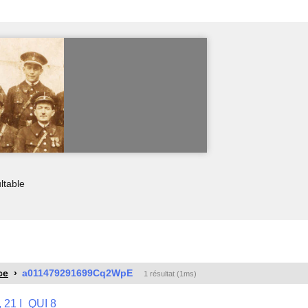
ltable
ce
a011479291699Cq2WpE
1 résultat (1ms)
 , 21 I_QUI 8