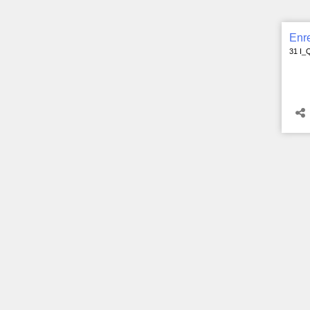
Enre
31 I_