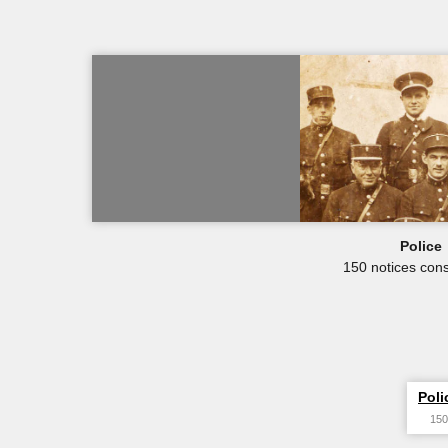
Police
150 notices cons
Poli
150