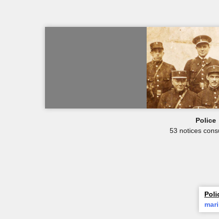
Police
53 notices cons
Poli
mar