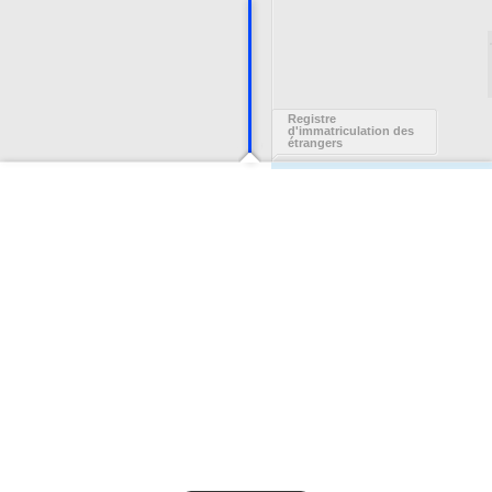
Registre
d'immatriculation des
étrangers