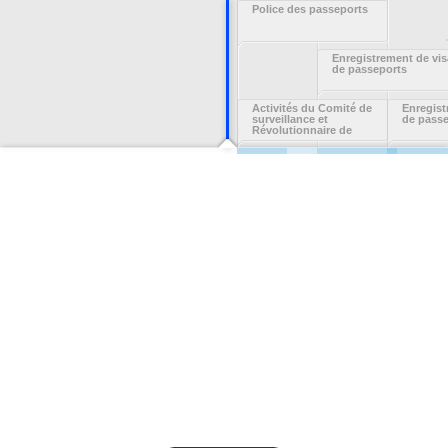
Police des passeports
Enregistrement de vis
de passeports
Activités du Comité de
Enregist
surveillance et
de pass
Révolutionnaire de
Quimper Odet : registre
de contrôle des
passeports