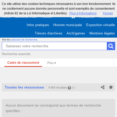
Ce site utilise des cookies techniques nécessaires à son bon fonctionnement. Ils
ne contiennent aucune donnée personnelle et sont exemptés de consentement
(Article 82 de la Loi Informatique et Libertés).
Plus d’informations
Fermer
Menu
Identifiez-vous
Accueil
Actualités
Recherche
Infos pratiques
Histoire municipale
Exposition virtuelle
Trésors d'archives
Archi'games
Mentions légales
Voir les
astuces de recherche
.
Recherche avancée
Cadre de classement
Toutes les ressources
4 459 résultats
(-)
Aucun document ne correspond aux termes de recherche
spécifiés :