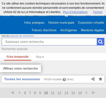
Ce site utilise des cookies techniques nécessaires à son bon fonctionnement. Ils
ne contiennent aucune donnée personnelle et sont exemptés de consentement
(Article 82 de la Loi Informatique et Libertés).
Plus d’informations
Fermer
Menu
Identifiez-vous
Accueil
Actualités
Recherche
Infos pratiques
Histoire municipale
Exposition virtuelle
Trésors d'archives
Archi'games
Mentions légales
Voir les
astuces de recherche
.
Recherche avancée
Frise temporelle
Affinez votre recherche
Toutes les ressources
34 924 résultats
(6ms)
«
‹
›
»
6
7
8
9
10
11
12
13
14
15