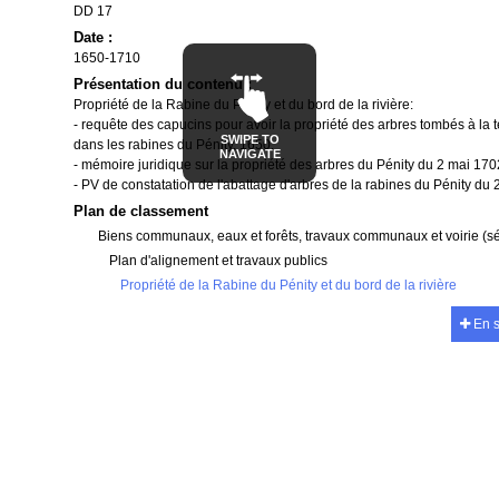
DD 17
Date :
1650-1710
Présentation du contenu :
Propriété de la Rabine du Pénity et du bord de la rivière:
- requête des capucins pour avoir la propriété des arbres tombés à la
SWIPE TO
dans les rabines du Pénity, 1650.
NAVIGATE
- mémoire juridique sur la propriété des arbres du Pénity du 2 mai 170
- PV de constatation de l'abattage d'arbres de la rabines du Pénity du 
Plan de classement
Biens communaux, eaux et forêts, travaux communaux et voirie (s
Plan d'alignement et travaux publics
Propriété de la Rabine du Pénity et du bord de la rivière
En s