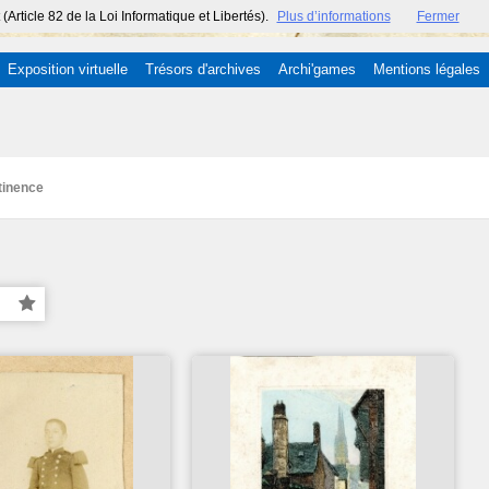
ticle 82 de la Loi Informatique et Libertés).
Plus d’informations
Fermer
Exposition virtuelle
Trésors d'archives
Archi'games
Mentions légales
tinence