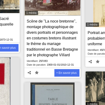
1 média
Sacré
Scène de "La noce bretonne",
quarelle
1 média
montage photographique de
divers portraits et personnages
Portrait a
en costumes bretons illustrant
probableme
/1873-12-31
le thème du mariage
uniforme
n savoir plus
traditionnel en Basse Bretagne
Identifiant:
45FI
Date de parutio
par le photographe Villard
Identifiant:
25FI/83
Date de parution:
1900-01-01/1910-12-31
+ En savoir plus
1 média