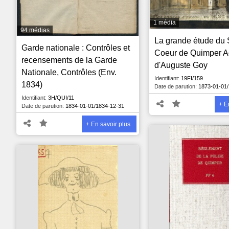
1 média
94 médias
La grande étude du 
Garde nationale : Contrôles et
Coeur de Quimper A
recensements de la Garde
d'Auguste Goy
Nationale, Contrôles (Env.
Identifiant:
19FI/159
1834)
Date de parution:
1873-01-01
Identifiant:
3H/QUI/11
+ E
Date de parution:
1834-01-01/1834-12-31
+ En savoir plus