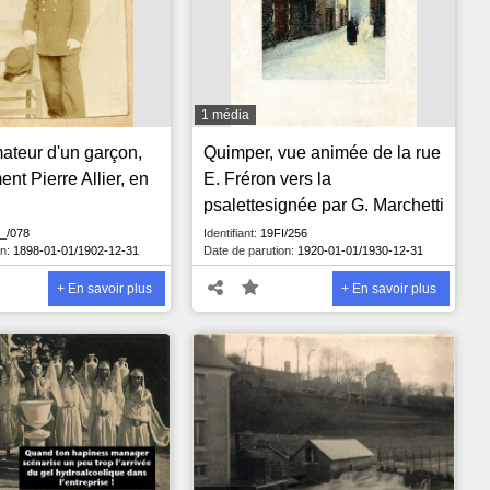
1 média
mateur d'un garçon,
Quimper, vue animée de la rue
nt Pierre Allier, en
E. Fréron vers la
psalettesignée par G. Marchetti
_/078
Identifiant:
19FI/256
n:
1898-01-01/1902-12-31
Date de parution:
1920-01-01/1930-12-31
+ En savoir plus
+ En savoir plus