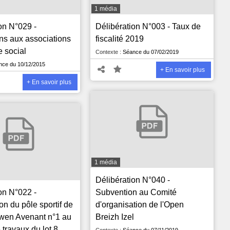
1 média
on N°029 -
Délibération N°003 - Taux de
ns aux associations
fiscalité 2019
e social
Contexte :
Séance du 07/02/2019
ce du 10/12/2015
+ En savoir plus
+ En savoir plus
1 média
Délibération N°040 -
on N°022 -
Subvention au Comité
on du pôle sportif de
d'organisation de l'Open
wen Avenant n°1 au
Breizh Izel
travaux du lot 8