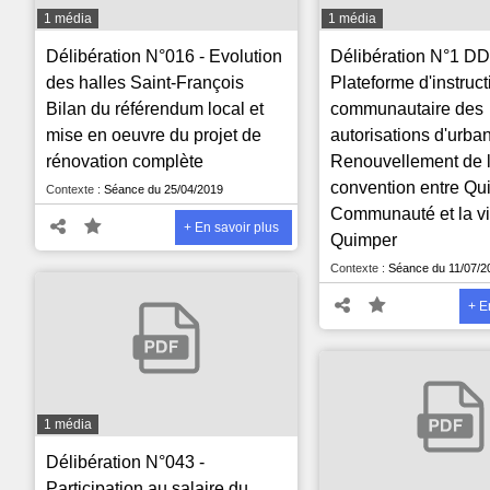
1 média
1 média
Délibération N°016 - Evolution
Délibération N°1 DD
des halles Saint-François
Plateforme d'instruct
Bilan du référendum local et
communautaire des
mise en oeuvre du projet de
autorisations d'urba
rénovation complète
Renouvellement de 
convention entre Qu
Contexte :
Séance du 25/04/2019
Communauté et la vi
+ En savoir plus
Quimper
Contexte :
Séance du 11/07/2
+ E
1 média
Délibération N°043 -
Participation au salaire du