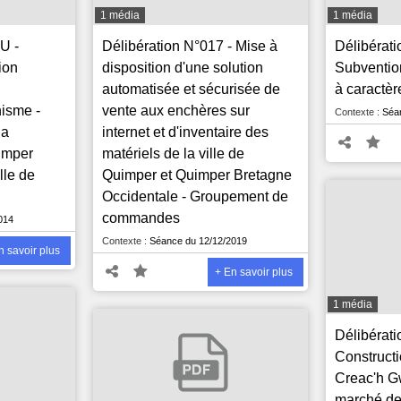
1 média
1 média
U -
Délibération N°017 - Mise à
Délibérati
ion
disposition d'une solution
Subventio
automatisée et sécurisée de
à caractèr
nisme -
vente aux enchères sur
Contexte :
Séan
la
internet et d'inventaire des
imper
matériels de la ville de
lle de
Quimper et Quimper Bretagne
Occidentale - Groupement de
commandes
014
Contexte :
Séance du 12/12/2019
n savoir plus
+ En savoir plus
1 média
Délibérati
Constructi
Creac'h G
marché de 