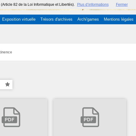
ticle 82 de la Loi Informatique et Libertés).
Plus d’informations
Fermer
Exposition virtuelle
Trésors d'archives
Archi'games
Mentions légales
tinence