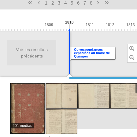
«
‹
›
»
1
2
3
4
5
6
7
8
1810
1809
1811
1812
1813
Voir les résultats
Correspondances
expédiées au maire de
précédents
Quimper
201 médias