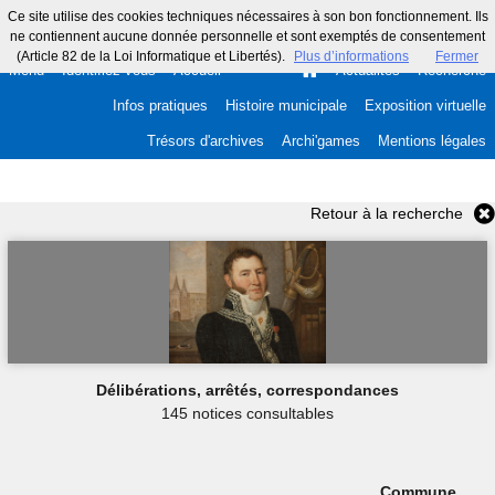
Ce site utilise des cookies techniques nécessaires à son bon fonctionnement. Ils
ne contiennent aucune donnée personnelle et sont exemptés de consentement
(Article 82 de la Loi Informatique et Libertés).
Plus d’informations
Fermer
Menu
Identifiez-vous
Accueil
Actualités
Recherche
Infos pratiques
Histoire municipale
Exposition virtuelle
Trésors d'archives
Archi'games
Mentions légales
Retour à la recherche
Délibérations, arrêtés, correspondances
145 notices consultables
Commune