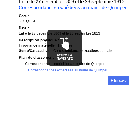
Entre le 27 décembre 1809 et le 28 septembre 1813
Correspondances expédiées au maire de Quimper
Cote :
6 D_QUI 4
Date :
Entre le 27 décembre 1809 et le 28 septembre 1813
Description physique :
Importance matérielle :
1 registre
Genre/Carac. phys. :
Correspondances expédiées au maire
SWIPE TO
Plan de classement
NAVIGATE
Correspondances expédiées au maire de Quimper
Correspondances expédiées au maire de Quimper
En savoir