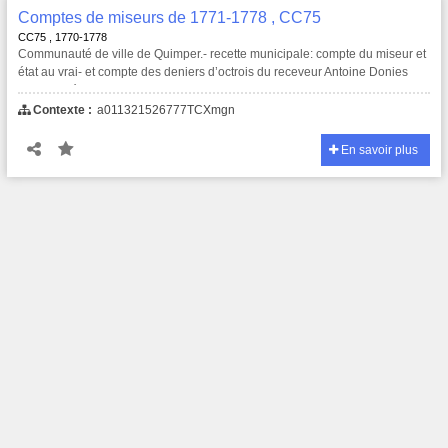
Comptes de miseurs de 1771-1778 , CC75
CC75 , 1770-1778
Communauté de ville de Quimper.- recette municipale: compte du miseur et
état au vrai- et compte des deniers d’octrois du receveur Antoine Donies
commencé en 1770 et fini en 1778.
Contexte :
a011321526777TCXmgn
En savoir plus