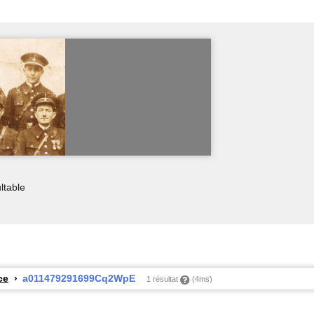
ltable
ce
a011479291699Cq2WpE
1 résultat
(4ms)