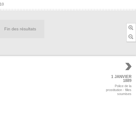
10
Fin des résultats
1 JANVIER
1889
Police de la
prostitution - filles
soumises