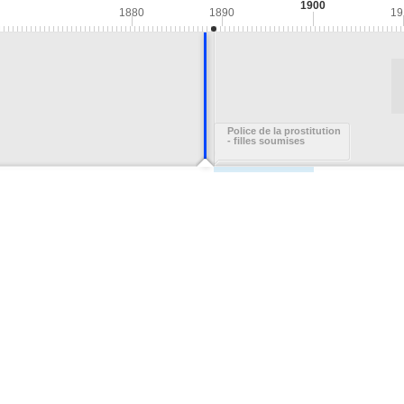
1900
1880
1890
19
Police de la prostitution
- filles soumises