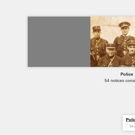
Police
54 notices cons
Poli
54 