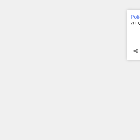
Poli
21 I_