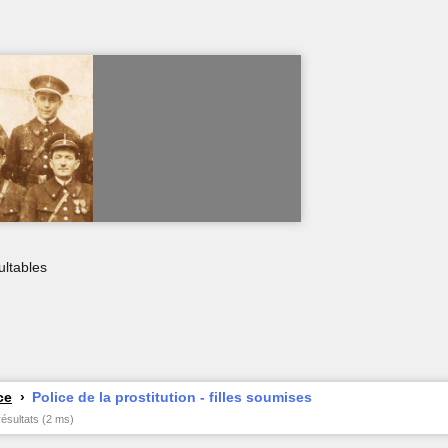
ultables
ce
Police de la prostitution - filles soumises
résultats (2 ms)