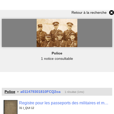
Retour à la recherche
Police
1 notice consultable
Police
a011479301810FCQ2oa
1 résultat (1ms)
Registre pour les passeports des militaires et marins passants , 31 I_QUI 12
31 I_QUI 12