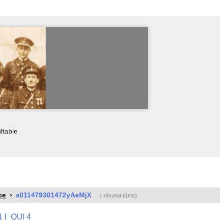
ltable
ce
a011479301472yAeMjX
1 résultat (1ms)
1 I_QUI 4